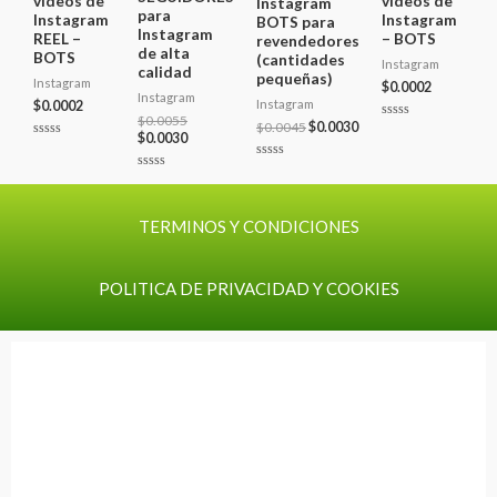
videos de
videos de
Instagram
para
Instagram
Instagram
BOTS para
Instagram
REEL –
– BOTS
revendedores
de alta
BOTS
(cantidades
Instagram
calidad
pequeñas)
Instagram
$
0.0002
Instagram
Instagram
$
0.0002
$
0.0055
$
0.0045
$
0.0030
Valorado
$
0.0030
con
Valorado
0
con
de
Valorado
0
5
Valorado
con
de
con
0
5
0
de
de
5
TERMINOS Y CONDICIONES
5
POLITICA DE PRIVACIDAD Y COOKIES