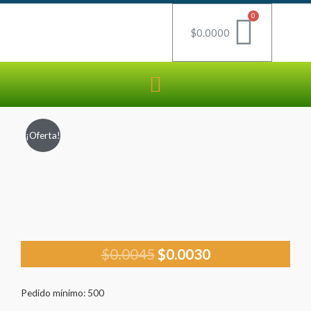
$
0.0000
¡Oferta!
$
0.0045
$
0.0030
Pedido mínimo: 500