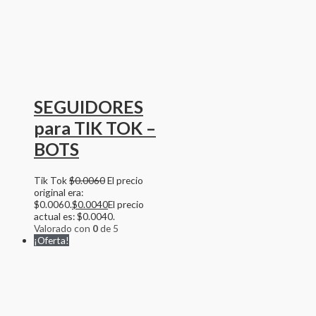
SEGUIDORES
para TIK TOK –
BOTS
Tik Tok
$
0.0060
El precio
original era:
$0.0060.
$
0.0040
El precio
actual es: $0.0040.
Valorado con
0
de 5
¡Oferta!