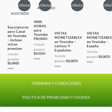
¡Oferta!
¡Oferta!
¡Oferta!
¡Ofer
AGOTADO
AGOTADO
4000
HORAS
Suscriptores
para
para Canal
VISTAS
VISTAS
Youtube
de Youtube
MONETIZABLES
MONETIZABLE
PROMO
– incluye
en Youtube –
en Youtube –
vistas
Youtube
Latinos Y
España
premium
$
0.0267
Españoles
Youtube
$
0.0150
Youtube
Youtube
$
0.0077
$
0.0070
$
0.0600
$
0.0077
$
0.0070
$
0.0400
Valorado
con
Valorado
0
con
Valorado
de
0
Valorado
con
5
de
con
0
5
0
de
de
5
TERMINOS Y CONDICIONES
5
POLITICA DE PRIVACIDAD Y COOKIES