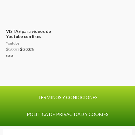
VISTAS para videos de
Youtube con likes
Youtube
$
0.0035
$
0.0025
Valorado
con
0
de
5
TERMINOS Y CONDICIONES
POLITICA DE PRIVACIDAD Y COOKIES