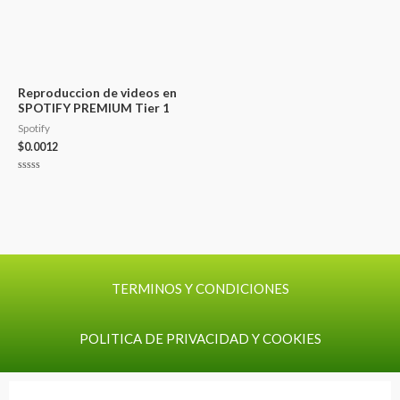
Reproduccion de videos en
SPOTIFY PREMIUM Tier 1
Spotify
$
0.0012
Valorado
con
0
de
5
TERMINOS Y CONDICIONES
POLITICA DE PRIVACIDAD Y COOKIES