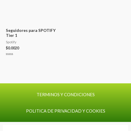
Seguidores para SPOTIFY
Tier 1
Spotify
$
0.0020
Valorado
con
0
de
5
TERMINOS Y CONDICIONES
POLITICA DE PRIVACIDAD Y COOKIES