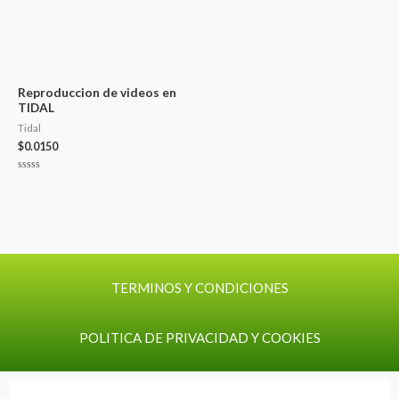
Reproduccion de videos en
TIDAL
Tidal
$
0.0150
Valorado
con
0
de
5
TERMINOS Y CONDICIONES
POLITICA DE PRIVACIDAD Y COOKIES