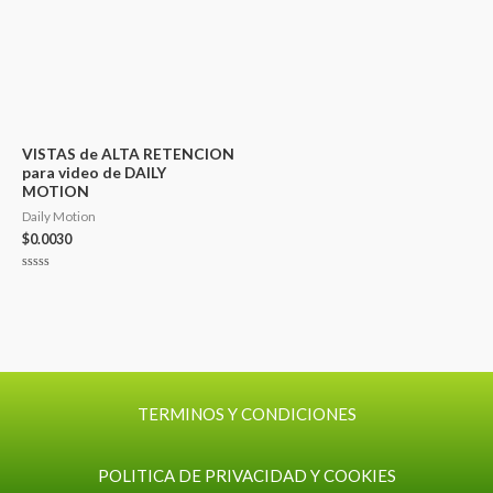
VISTAS de ALTA RETENCION
para video de DAILY
MOTION
Daily Motion
$
0.0030
Valorado
con
0
de
5
TERMINOS Y CONDICIONES
POLITICA DE PRIVACIDAD Y COOKIES