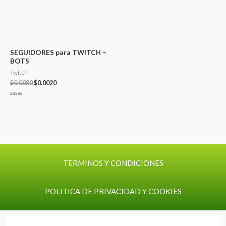
SEGUIDORES para TWITCH –
BOTS
Twitch
$
0.0030
$
0.0020
Valorado
con
0
de
5
TERMINOS Y CONDICIONES
POLITICA DE PRIVACIDAD Y COOKIES