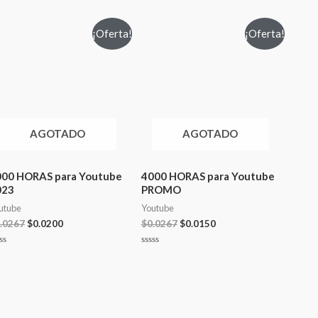
¡Oferta!
¡Oferta!
AGOTADO
AGOTADO
000 HORAS para Youtube
4000 HORAS para Youtube
023
PROMO
utube
Youtube
.0267
$
0.0200
$
0.0267
$
0.0150
lorado
Valorado
n
con
0
de
5