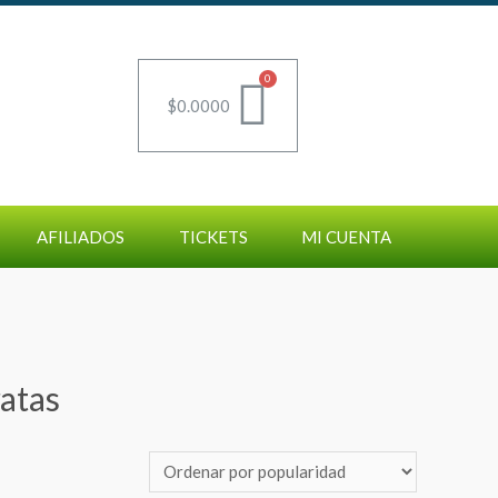
$
0.0000
AFILIADOS
TICKETS
MI CUENTA
ratas