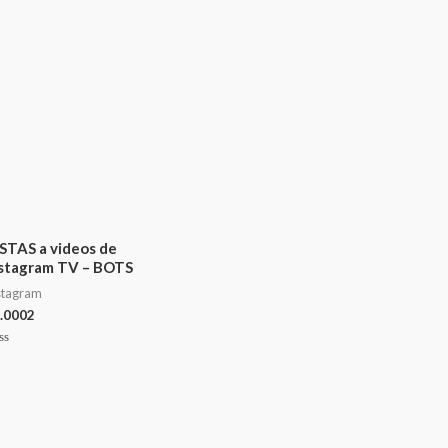
STAS a videos de
stagram TV – BOTS
stagram
.0002
lorado
n