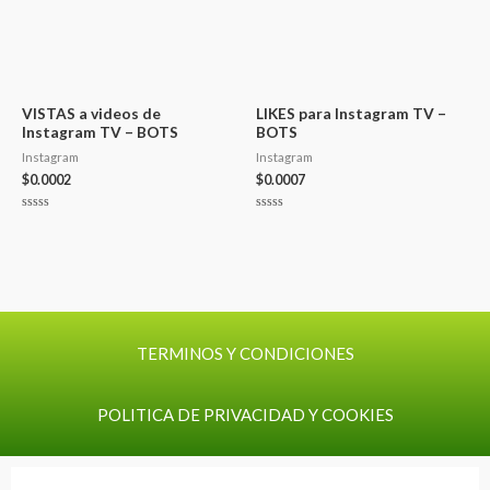
VISTAS a videos de
LIKES para Instagram TV –
Instagram TV – BOTS
BOTS
Instagram
Instagram
$
0.0002
$
0.0007
Valorado
Valorado
con
con
0
0
de
de
5
5
TERMINOS Y CONDICIONES
POLITICA DE PRIVACIDAD Y COOKIES